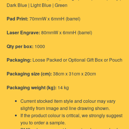
Dark Blue | Light Blue | Green
Pad Print:
70mmW x 6mmH (barrel)
Laser Engrave:
80mmW x 6mmH (barrel)
Qty per box:
1000
Packaging:
Loose Packed or Optional Gift Box or Pouch
Packaging size (cm):
38cm x 31cm x 20cm
Packaging weight (kg):
14 kg
Current stocked item style and colour may vary
slightly from image and line drawing shown.
If the product colour is critical, we strongly suggest
you to order a sample.