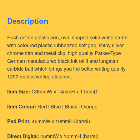
Description
Push action plastic pen, oval shaped solid white barrel
with coloured plastic rubberized soft grip, shiny silver
chrome trim and metal clip, high quality Parker-Type
German manufactured black ink refill and tungsten
carbide ball which brings you the better writing quality,
1200 meters writing distance.
Item Size:
136mmW x 14mmH x 11mmD
Item Colour:
Red | Blue | Black | Orange
Pad Print:
45mmW x 10mmH (barrel)
Direct Digital:
45mmW x 10mmH (barrel)