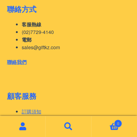
聯絡方式
客服熱線
(02)7729-4140
電郵
sales@giftkz.com
聯絡我們
顧客服務
訂購須知
印刷工藝
0
常見問題
Search
Search
Panton 色卡
for: