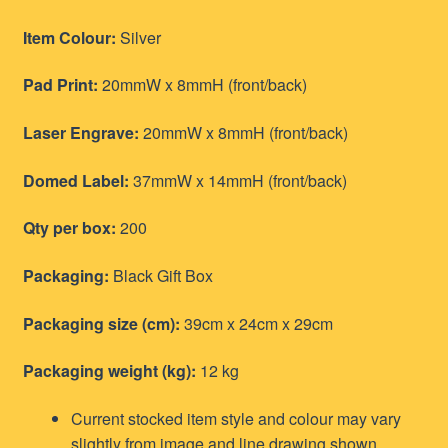
Item Colour:
Silver
Pad Print:
20mmW x 8mmH (front/back)
Laser Engrave:
20mmW x 8mmH (front/back)
Domed Label:
37mmW x 14mmH (front/back)
Qty per box:
200
Packaging:
Black Gift Box
Packaging size (cm):
39cm x 24cm x 29cm
Packaging weight (kg):
12 kg
Current stocked item style and colour may vary
slightly from image and line drawing shown.