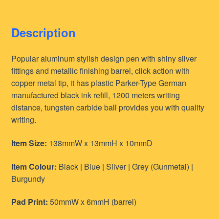
Description
Popular aluminum stylish design pen with shiny silver
fittings and metallic finishing barrel, click action with
copper metal tip, it has plastic Parker-Type German
manufactured black ink refill, 1200 meters writing
distance, tungsten carbide ball provides you with quality
writing.
Item Size:
138mmW x 13mmH x 10mmD
Item Colour:
Black | Blue | Silver | Grey (Gunmetal) |
Burgundy
Pad Print:
50mmW x 6mmH (barrel)