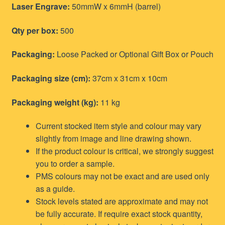
Laser Engrave:
50mmW x 6mmH (barrel)
Qty per box:
500
Packaging:
Loose Packed or Optional Gift Box or Pouch
Packaging size (cm):
37cm x 31cm x 10cm
Packaging weight (kg):
11 kg
Current stocked item style and colour may vary
slightly from image and line drawing shown.
If the product colour is critical, we strongly suggest
you to order a sample.
PMS colours may not be exact and are used only
as a guide.
Stock levels stated are approximate and may not
be fully accurate. If require exact stock quantity,