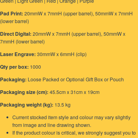
Green | Light Green | Red | Orange | Purple
Pad Print:
20mmW x 7mmH (upper barrel), 50mmW x 7mmH
(lower barrel)
Direct Digital:
20mmW x 7mmH (upper barrel), 50mmW x
7mmH (lower barrel)
Laser Engrave:
30mmW x 6mmH (clip)
Qty per box:
1000
Packaging:
Loose Packed or Optional Gift Box or Pouch
Packaging size (cm):
45.5cm x 31cm x 19cm
Packaging weight (kg):
13.5 kg
Current stocked item style and colour may vary slightly
from image and line drawing shown.
If the product colour is critical, we strongly suggest you to