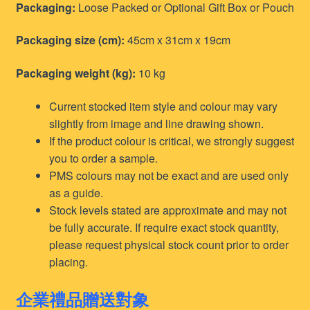
Packaging:
Loose Packed or Optional Gift Box or Pouch
Packaging size (cm):
45cm x 31cm x 19cm
Packaging weight (kg):
10 kg
Current stocked item style and colour may vary
slightly from image and line drawing shown.
If the product colour is critical, we strongly suggest
you to order a sample.
PMS colours may not be exact and are used only
as a guide.
Stock levels stated are approximate and may not
be fully accurate. If require exact stock quantity,
please request physical stock count prior to order
placing.
企業禮品贈送對象