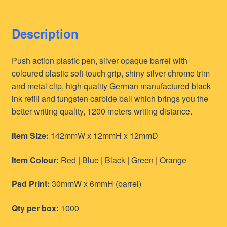
Description
Push action plastic pen, silver opaque barrel with
coloured plastic soft-touch grip, shiny silver chrome trim
and metal clip, high quality German manufactured black
ink refill and tungsten carbide ball which brings you the
better writing quality, 1200 meters writing distance.
Item Size:
142mmW x 12mmH x 12mmD
Item Colour:
Red | Blue | Black | Green | Orange
Pad Print:
30mmW x 6mmH (barrel)
Qty per box:
1000