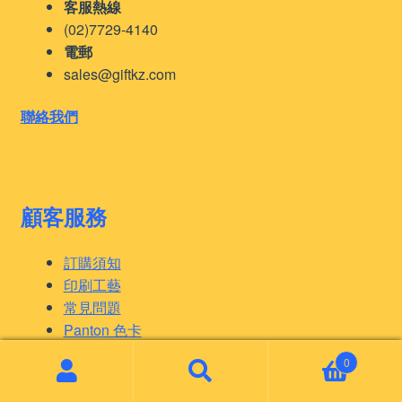
客服熱線
(02)7729-4140
電郵
sales@giftkz.com
聯絡我們
顧客服務
訂購須知
印刷工藝
常見問題
Panton 色卡
隱私權條款
0
Search
Search
for: