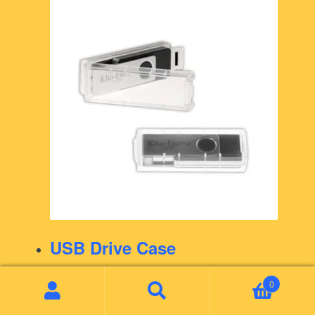
USB Drive Case
Read more
0
Search
Search
for: