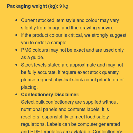
Packaging weight (kg):
9 kg
Current stocked item style and colour may vary
slightly from image and line drawing shown.
If the product colour is critical, we strongly suggest
you to order a sample.
PMS colours may not be exact and are used only
as a guide.
Stock levels stated are approximate and may not
be fully accurate. If require exact stock quantity,
please request physical stock count prior to order
placing.
Confectionery Disclaimer:
Select bulk confectionery are supplied without
nutritional panels and contents labels. It is
resellers responsibility to meet food safety
regulations. Labels can be computer generated
and PDF templates are avialable. Confectionery