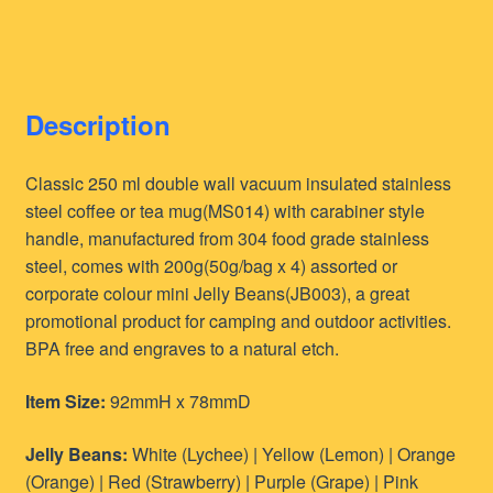
Description
Classic 250 ml double wall vacuum insulated stainless
steel coffee or tea mug(MS014) with carabiner style
handle, manufactured from 304 food grade stainless
steel, comes with 200g(50g/bag x 4) assorted or
corporate colour mini Jelly Beans(JB003), a great
promotional product for camping and outdoor activities.
BPA free and engraves to a natural etch.
Item Size:
92mmH x 78mmD
Jelly Beans:
White (Lychee) | Yellow (Lemon) | Orange
(Orange) | Red (Strawberry) | Purple (Grape) | Pink