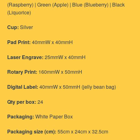
(Raspberry) | Green (Apple) | Blue (Blueberry) | Black
(Liquorice)
Cup:
Silver
Pad Print:
40mmW x 40mmH
Laser Engrave:
25mmW x 40mmH
Rotary Print:
160mmW x 50mmH
Digital Label:
40mmW x 50mmH (jelly bean bag)
Qty per box:
24
Packaging:
White Paper Box
Packaging size (cm):
55cm x 24cm x 32.5cm