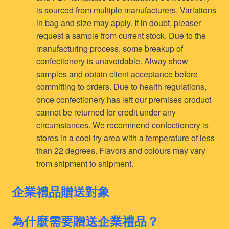
is sourced from multiple manufacturers. Variations
in bag and size may apply. If in doubt, pleaser
request a sample from current stock. Due to the
manufacturing process, some breakup of
confectionery is unavoidable. Alway show
samples and obtain client acceptance before
committing to orders. Due to health regulations,
once confectionery has left our premises product
cannot be returned for credit under any
circumstances. We recommend confectionery is
stores in a cool fry area with a temperature of less
than 22 degrees. Flavors and colours may vary
from shipment to shipment.
企業禮品贈送對象
為什麼需要贈送企業禮品？