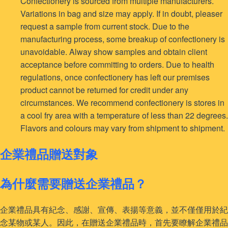
Confectionery is sourced from multiple manufacturers.
Variations in bag and size may apply. If in doubt, pleaser
request a sample from current stock. Due to the
manufacturing process, some breakup of confectionery is
unavoidable. Alway show samples and obtain client
acceptance before committing to orders. Due to health
regulations, once confectionery has left our premises
product cannot be returned for credit under any
circumstances. We recommend confectionery is stores in
a cool fry area with a temperature of less than 22 degrees.
Flavors and colours may vary from shipment to shipment.
企業禮品贈送對象
為什麼需要贈送企業禮品？
企業禮品具有紀念、感謝、宣傳、表揚等意義，並不僅僅用於紀
念某物或某人。因此，在贈送企業禮品時，首先要瞭解企業禮品