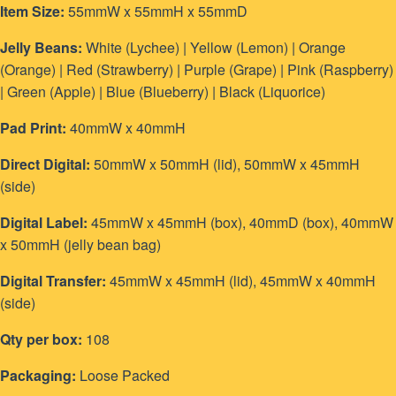
Item Size:
55mmW x 55mmH x 55mmD
Jelly Beans:
White (Lychee) | Yellow (Lemon) | Orange
(Orange) | Red (Strawberry) | Purple (Grape) | Pink (Raspberry)
| Green (Apple) | Blue (Blueberry) | Black (Liquorice)
Pad Print:
40mmW x 40mmH
Direct Digital:
50mmW x 50mmH (lid), 50mmW x 45mmH
(side)
Digital Label:
45mmW x 45mmH (box), 40mmD (box), 40mmW
x 50mmH (jelly bean bag)
Digital Transfer:
45mmW x 45mmH (lid), 45mmW x 40mmH
(side)
Qty per box:
108
Packaging:
Loose Packed