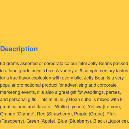
Description
50 grams assorted or corporate colour mini Jelly Beans packed
in a food grade acrylic box. A variety of 9 complementary tastes
for a true flavor explosion with every bite. Jelly Bean is a very
popular promotional product for advertising and corporate
marketing events, it is also a great gift for weddings, parties,
and personal gifts. This mini Jelly Bean cube is mixed with 9
great colours and flavors – White (Lychee), Yellow (Lemon),
Orange (Orange), Red (Strawberry), Purple (Grape), Pink
(Raspberry), Green (Apple), Blue (Blueberry), Black (Liquorice).