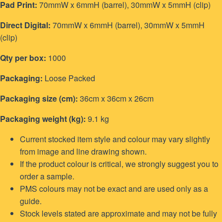
Pad Print:
70mmW x 6mmH (barrel), 30mmW x 5mmH (clip)
Direct Digital:
70mmW x 6mmH (barrel), 30mmW x 5mmH
(clip)
Qty per box:
1000
Packaging:
Loose Packed
Packaging size (cm):
36cm x 36cm x 26cm
Packaging weight (kg):
9.1 kg
Current stocked item style and colour may vary slightly
from image and line drawing shown.
If the product colour is critical, we strongly suggest you to
order a sample.
PMS colours may not be exact and are used only as a
guide.
Stock levels stated are approximate and may not be fully