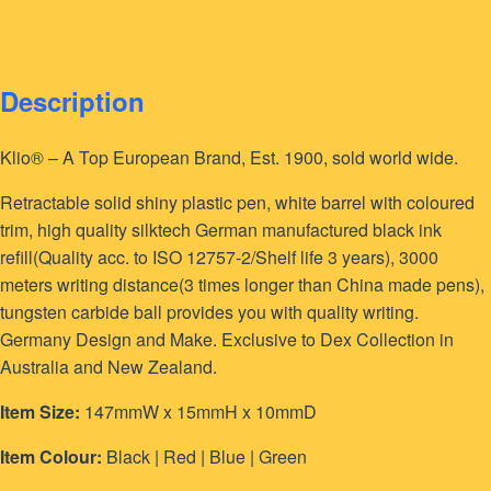
Description
Klio® – A Top European Brand, Est. 1900, sold world wide.
Retractable solid shiny plastic pen, white barrel with coloured
trim, high quality silktech German manufactured black ink
refill(Quality acc. to ISO 12757-2/Shelf life 3 years), 3000
meters writing distance(3 times longer than China made pens),
tungsten carbide ball provides you with quality writing.
Germany Design and Make. Exclusive to Dex Collection in
Australia and New Zealand.
Item Size:
147mmW x 15mmH x 10mmD
Item Colour:
Black | Red | Blue | Green