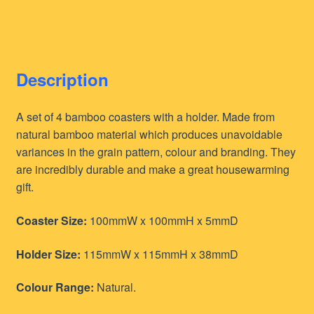
Description
A set of 4 bamboo coasters with a holder. Made from
natural bamboo material which produces unavoidable
variances in the grain pattern, colour and branding. They
are incredibly durable and make a great housewarming
gift.
Coaster Size:
100mmW x 100mmH x 5mmD
Holder Size:
115mmW x 115mmH x 38mmD
Colour Range:
Natural.