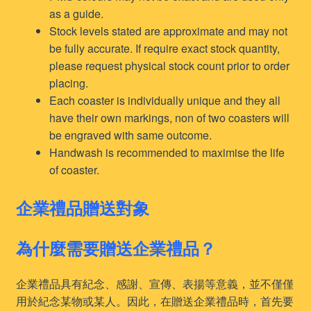
as a guide.
Stock levels stated are approximate and may not
be fully accurate. If require exact stock quantity,
please request physical stock count prior to order
placing.
Each coaster is individually unique and they all
have their own markings, non of two coasters will
be engraved with same outcome.
Handwash is recommended to maximise the life
of coaster.
企業禮品贈送對象
為什麼需要贈送企業禮品？
企業禮品具有紀念、感謝、宣傳、表揚等意義，並不僅僅
用於紀念某物或某人。因此，在贈送企業禮品時，首先要