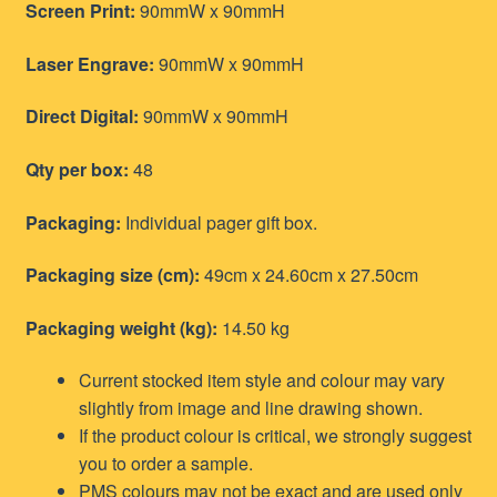
Screen Print:
90mmW x 90mmH
Laser Engrave:
90mmW x 90mmH
Direct Digital:
90mmW x 90mmH
Qty per box:
48
Packaging:
Individual pager gift box.
Packaging size (cm):
49cm x 24.60cm x 27.50cm
Packaging weight (kg):
14.50 kg
Current stocked item style and colour may vary
slightly from image and line drawing shown.
If the product colour is critical, we strongly suggest
you to order a sample.
PMS colours may not be exact and are used only