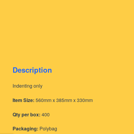
Description
Indenting only
Item Size:
560mm x 385mm x 330mm
Qty per box:
400
Packaging:
Polybag