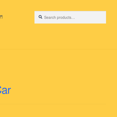
Search
Search
們
for:
Car