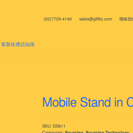
(02)7729-4140
sales@giftkz.com
聯絡我
客製化禮品知識
Mobile Stand in 
SKU:
DS811
Categories:
Sourcing
,
Sourcing Technology