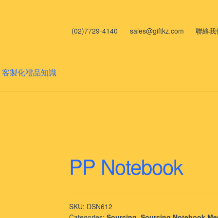
(02)7729-4140
sales@giftkz.com
聯絡我
客製化禮品知識
PP Notebook
SKU:
DSN612
Categories:
Sourcing
,
Sourcing Notebook M