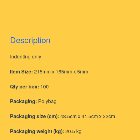
Description
Indenting only
Item Size:
215mm x 165mm x 5mm
Qty per box:
100
Packaging:
Polybag
Packaging size (cm):
48.5cm x 41.5cm x 22cm
Packaging weight (kg):
20.5 kg