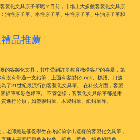
出客製化文具原子筆呢？目前，市場上大多數客製化文具原
型：油性原子筆、水性原子筆、中性原子筆、中油原子筆和
製禮品推薦
主要的客製化文具，其中受到許多教育機構客戶的喜愛，第
有沒有帶過一支鉛筆，上面有客製化Logo、標語、口號
為了21世紀最流行的客製化文具筆。 在科技方面，客製
、素描筆和彩色鉛筆。 不管怎樣，客製化文具鉛筆都是用
材質進行分類，如塑膠鉛筆、木製鉛筆、紙鉛筆等。
代，老師總是催促學生在考試前拿出這樣的客製化文具筆，
，五種主要流行顏色為粉色、橘色、黃色、綠色和藍色。