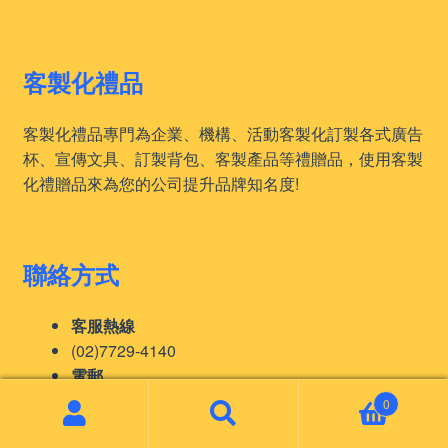
客製化禮品
客製化禮品專門為企業、機構、活動客製化訂製各式廣告
杯、宣傳文具、訂製背包、客製產品等禮贈品，使用客製
化禮贈品來為您的公司提升品牌知名度!
聯絡方式
客服熱線
(02)7729-4140
電郵
sales@giftkz.com
0
Search
Search
for:
聯絡我們