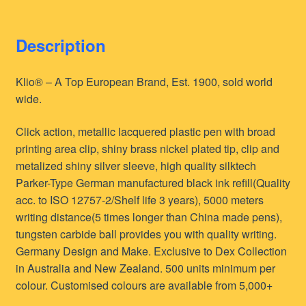
Description
Klio® – A Top European Brand, Est. 1900, sold world
wide.
Click action, metallic lacquered plastic pen with broad
printing area clip, shiny brass nickel plated tip, clip and
metalized shiny silver sleeve, high quality silktech
Parker-Type German manufactured black ink refill(Quality
acc. to ISO 12757-2/Shelf life 3 years), 5000 meters
writing distance(5 times longer than China made pens),
tungsten carbide ball provides you with quality writing.
Germany Design and Make. Exclusive to Dex Collection
in Australia and New Zealand. 500 units minimum per
colour. Customised colours are available from 5,000+