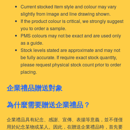
Current stocked item style and colour may vary
slightly from image and line drawing shown.
If the product colour is critical, we strongly suggest
you to order a sample.
PMS colours may not be exact and are used only
as a guide.
Stock levels stated are approximate and may not
be fully accurate. If require exact stock quantity,
please request physical stock count prior to order
placing.
企業禮品贈送對象
為什麼需要贈送企業禮品？
企業禮品具有紀念、感謝、宣傳、表揚等意義，並不僅僅
用於紀念某物或某人。因此，在贈送企業禮品時，首先要