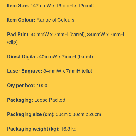
Item Size:
147mmW x 16mmH x 12mmD
Item Colour:
Range of Colours
Pad Print:
40mmW x 7mmH (barrel), 34mmW x 7mmH
(clip)
Direct Digital:
40mmW x 7mmH (barrel)
Laser Engrave:
34mmW x 7mmH (clip)
Qty per box:
1000
Packaging:
Loose Packed
Packaging size (cm):
36cm x 36cm x 26cm
Packaging weight (kg):
16.3 kg