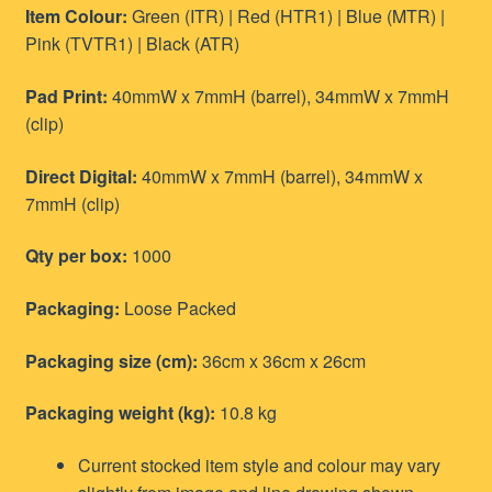
Item Colour:
Green (ITR) | Red (HTR1) | Blue (MTR) |
Pink (TVTR1) | Black (ATR)
Pad Print:
40mmW x 7mmH (barrel), 34mmW x 7mmH
(clip)
Direct Digital:
40mmW x 7mmH (barrel), 34mmW x
7mmH (clip)
Qty per box:
1000
Packaging:
Loose Packed
Packaging size (cm):
36cm x 36cm x 26cm
Packaging weight (kg):
10.8 kg
Current stocked item style and colour may vary