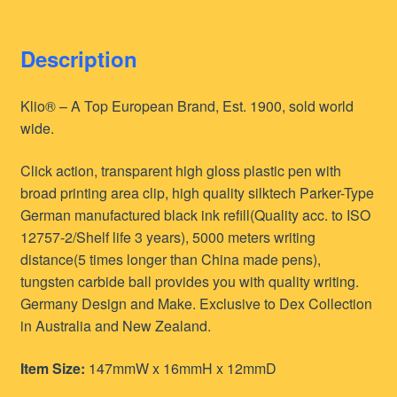
Description
Klio® – A Top European Brand, Est. 1900, sold world
wide.
Click action, transparent high gloss plastic pen with
broad printing area clip, high quality silktech Parker-Type
German manufactured black ink refill(Quality acc. to ISO
12757-2/Shelf life 3 years), 5000 meters writing
distance(5 times longer than China made pens),
tungsten carbide ball provides you with quality writing.
Germany Design and Make. Exclusive to Dex Collection
in Australia and New Zealand.
Item Size:
147mmW x 16mmH x 12mmD