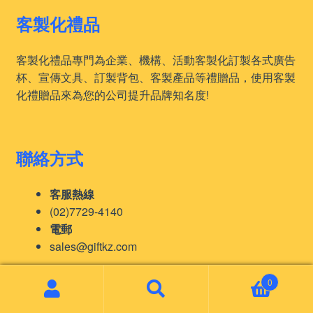
客製化禮品
客製化禮品專門為企業、機構、活動客製化訂製各式廣告
杯、宣傳文具、訂製背包、客製產品等禮贈品，使用客製
化禮贈品來為您的公司提升品牌知名度!
聯絡方式
客服熱線
(02)7729-4140
電郵
sales@giftkz.com
聯絡我們
0
Search
Search
for: