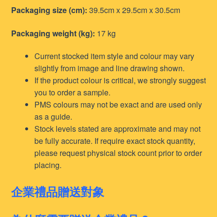
Packaging size (cm):
39.5cm x 29.5cm x 30.5cm
Packaging weight (kg):
17 kg
Current stocked item style and colour may vary
slightly from image and line drawing shown.
If the product colour is critical, we strongly suggest
you to order a sample.
PMS colours may not be exact and are used only
as a guide.
Stock levels stated are approximate and may not
be fully accurate. If require exact stock quantity,
please request physical stock count prior to order
placing.
企業禮品贈送對象