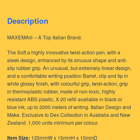
Description
MAXEMA® – A Top Italian Brand.
The Soft a highly innovative twist-action pen, with a
sleek design, enhanced by its sinuous shape and anti-
slip rubber grip. An unusual, but extremely linear design,
and a comfortable writing position Barrel, clip and tip in
white glossy finish, with colourful grip, twist-action, grip
in thermoplastic rubber, made of non-toxic, highly
resistant ABS plastic, X-20 refill available in black or
blue ink, up to 2000 meters of writing. Italian Design and
Make. Exclusive to Dex Collection in Australia and New
Zealand. 1,000 units minimum per colour.
Item Size:
135mmW x 15mmH x 10mmD