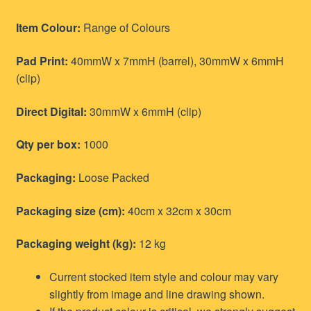
Item Colour:
Range of Colours
Pad Print:
40mmW x 7mmH (barrel), 30mmW x 6mmH
(clip)
Direct Digital:
30mmW x 6mmH (clip)
Qty per box:
1000
Packaging:
Loose Packed
Packaging size (cm):
40cm x 32cm x 30cm
Packaging weight (kg):
12 kg
Current stocked item style and colour may vary
slightly from image and line drawing shown.