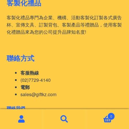
客製化禮品
客製化禮品專門為企業、機構、活動客製化訂製各式廣告
杯、宣傳文具、訂製背包、客製產品等禮贈品，使用客製
化禮贈品來為您的公司提升品牌知名度!
聯絡方式
客服熱線
(02)7729-4140
電郵
sales@giftkz.com
聯絡我們
0
Search
Search
for: