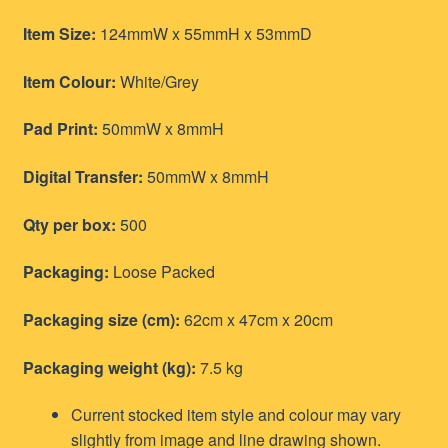
Item Size:
124mmW x 55mmH x 53mmD
Item Colour:
White/Grey
Pad Print:
50mmW x 8mmH
Digital Transfer:
50mmW x 8mmH
Qty per box:
500
Packaging:
Loose Packed
Packaging size (cm):
62cm x 47cm x 20cm
Packaging weight (kg):
7.5 kg
Current stocked item style and colour may vary
slightly from image and line drawing shown.