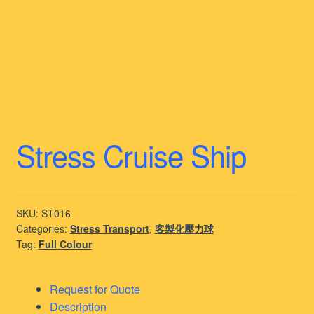
Stress Cruise Ship
SKU:
ST016
Categories:
Stress Transport
,
客製化壓力球
Tag:
Full Colour
Request for Quote
Description