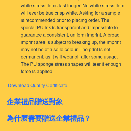
white stress items last longer. No white stress item
will ever be true crisp white. Asking for a sample
is recommended prior to placing order. The
special PU ink is transparent and impossible to
guarantee a consistent, uniform imprint. A broad
imprint area is subject to breaking up, the imprint
may not be of a solid colour. The print is not
permanent, as it will wear off after some usage.
The PU sponge stress shapes will tear if enough
force is applied.
Download Quality Certificate
企業禮品贈送對象
為什麼需要贈送企業禮品？