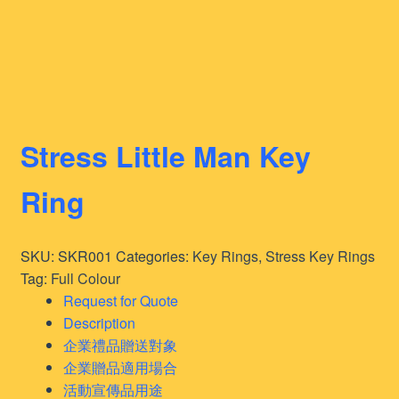
Stress Little Man Key
Ring
SKU:
SKR001
Categories:
Key Rings
,
Stress Key Rings
Tag:
Full Colour
Request for Quote
Description
企業禮品贈送對象
企業贈品適用場合
活動宣傳品用途