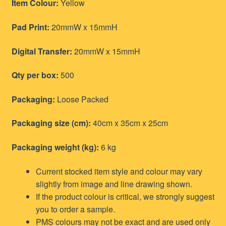
Item Colour:
Yellow
Pad Print:
20mmW x 15mmH
Digital Transfer:
20mmW x 15mmH
Qty per box:
500
Packaging:
Loose Packed
Packaging size (cm):
40cm x 35cm x 25cm
Packaging weight (kg):
6 kg
Current stocked item style and colour may vary
slightly from image and line drawing shown.
If the product colour is critical, we strongly suggest
you to order a sample.
PMS colours may not be exact and are used only