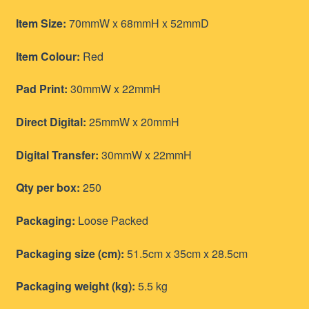
Item Size:
70mmW x 68mmH x 52mmD
Item Colour:
Red
Pad Print:
30mmW x 22mmH
Direct Digital:
25mmW x 20mmH
Digital Transfer:
30mmW x 22mmH
Qty per box:
250
Packaging:
Loose Packed
Packaging size (cm):
51.5cm x 35cm x 28.5cm
Packaging weight (kg):
5.5 kg