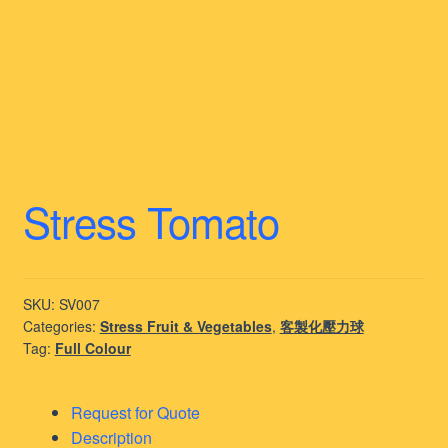
Stress Tomato
SKU:
SV007
Categories:
Stress Fruit & Vegetables
,
客製化壓力球
Tag:
Full Colour
Request for Quote
Description