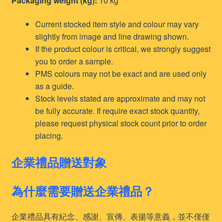
Packaging weight (kg):
10 kg
Current stocked item style and colour may vary
slightly from image and line drawing shown.
If the product colour is critical, we strongly suggest
you to order a sample.
PMS colours may not be exact and are used only
as a guide.
Stock levels stated are approximate and may not
be fully accurate. If require exact stock quantity,
please request physical stock count prior to order
placing.
企業禮品贈送對象
為什麼需要贈送企業禮品？
企業禮品具有紀念、感謝、宣傳、表揚等意義，並不僅僅