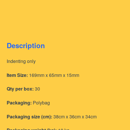
Description
Indenting only
Item Size:
169mm x 65mm x 15mm
Qty per box:
30
Packaging:
Polybag
Packaging size (cm):
38cm x 36cm x 34cm