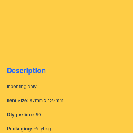
Description
Indenting only
Item Size:
87mm x 127mm
Qty per box:
50
Packaging:
Polybag