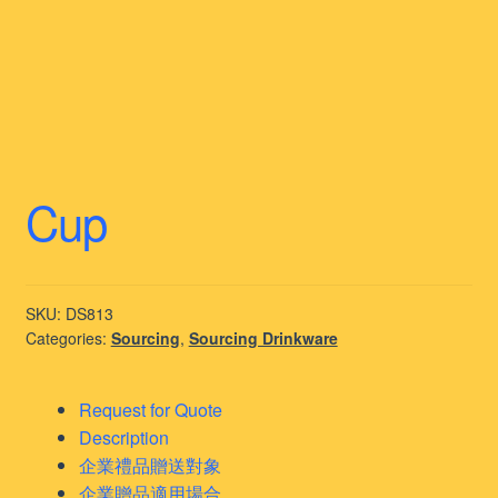
Cup
SKU:
DS813
Categories:
Sourcing
,
Sourcing Drinkware
Request for Quote
Description
企業禮品贈送對象
企業贈品適用場合