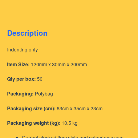
Description
Indenting only
Item Size:
120mm x 30mm x 200mm
Qty per box:
50
Packaging:
Polybag
Packaging size (cm):
63cm x 35cm x 23cm
Packaging weight (kg):
10.5 kg
Current stocked item style and colour may vary