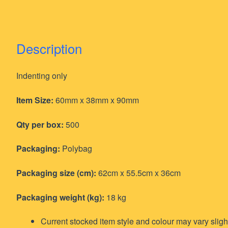
Description
Indenting only
Item Size:
60mm x 38mm x 90mm
Qty per box:
500
Packaging:
Polybag
Packaging size (cm):
62cm x 55.5cm x 36cm
Packaging weight (kg):
18 kg
Current stocked item style and colour may vary slig