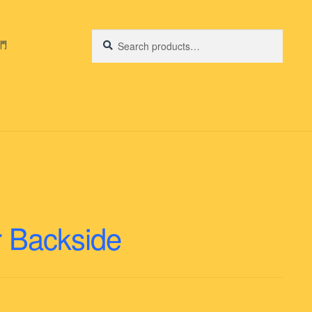
Search
Search
們
for:
r Backside