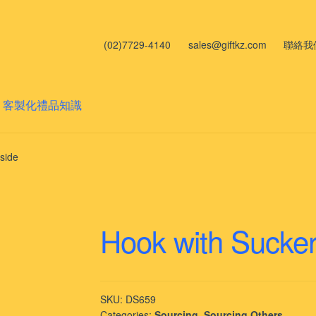
(02)7729-4140
sales@giftkz.com
聯絡我
客製化禮品知識
side
Hook with Sucke
SKU:
DS659
Categories:
Sourcing
,
Sourcing Others