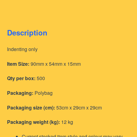
Description
Indenting only
Item Size:
90mm x 54mm x 15mm
Qty per box:
500
Packaging:
Polybag
Packaging size (cm):
53cm x 29cm x 29cm
Packaging weight (kg):
12 kg
Current stocked item style and colour may vary