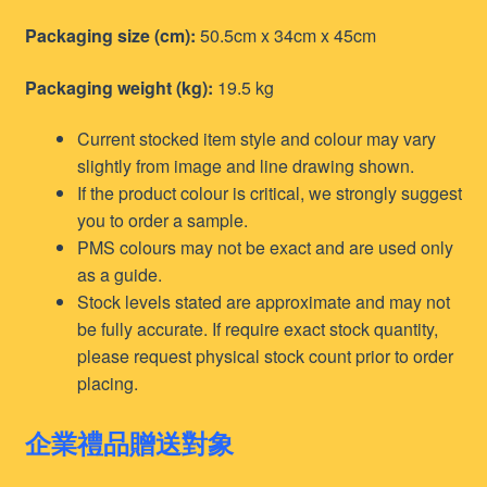
Packaging size (cm):
50.5cm x 34cm x 45cm
Packaging weight (kg):
19.5 kg
Current stocked item style and colour may vary
slightly from image and line drawing shown.
If the product colour is critical, we strongly suggest
you to order a sample.
PMS colours may not be exact and are used only
as a guide.
Stock levels stated are approximate and may not
be fully accurate. If require exact stock quantity,
please request physical stock count prior to order
placing.
企業禮品贈送對象