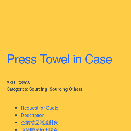
Press Towel in Case
SKU:
DS603
Categories:
Sourcing
,
Sourcing Others
Request for Quote
Description
企業禮品贈送對象
企業贈品適用場合