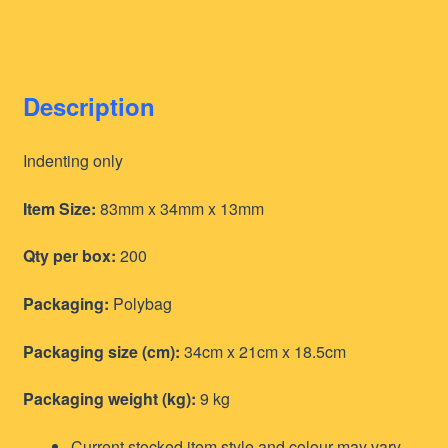
Description
Indenting only
Item Size:
83mm x 34mm x 13mm
Qty per box:
200
Packaging:
Polybag
Packaging size (cm):
34cm x 21cm x 18.5cm
Packaging weight (kg):
9 kg
Current stocked item style and colour may vary