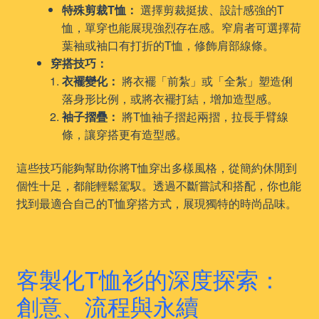
特殊剪裁T恤：
選擇剪裁挺拔、設計感強的T
恤，單穿也能展現強烈存在感。窄肩者可選擇荷
葉袖或袖口有打折的T恤，修飾肩部線條。
穿搭技巧：
衣襬變化：
將衣襬「前紮」或「全紮」塑造俐
落身形比例，或將衣襬打結，增加造型感。
袖子摺疊：
將T恤袖子摺起兩摺，拉長手臂線
條，讓穿搭更有造型感。
這些技巧能夠幫助你將T恤穿出多樣風格，從簡約休閒到
個性十足，都能輕鬆駕馭。透過不斷嘗試和搭配，你也能
找到最適合自己的T恤穿搭方式，展現獨特的時尚品味。
客製化T恤衫的深度探索：
創意、流程與永續