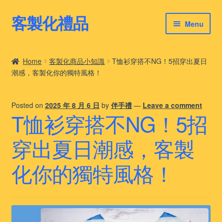
客製化禮品
Skip
Skip
Menu
to
to
navigation
content
客製化禮品
Home
客製化商品小知識
T恤衫穿搭不NG！5招穿出夏日
潮感，客製化你的獨特風格！
最新禮品推薦
客製化禮品案例
Posted on
2025 年 8 月 6 日
by
伴手禮
—
Leave a comment
T恤衫穿搭不NG！5招
客製化禮品知識
穿出夏日潮感，客製
化你的獨特風格！