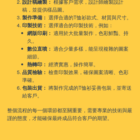
設計稿繪製：
根據客戶需求，設計師繪製設計
稿，並提供樣品圖。
製作準備：
選擇合適的T恤衫款式、材質與尺寸。
印製技術：
選擇適合的印製技術，例如：
網版印刷：
適用於大批量製作，色彩鮮豔、持
久。
數位直噴：
適合少量多樣，能呈現複雜的圖案
細節。
熱轉印：
經濟實惠，操作簡單。
品質檢驗：
檢查印製效果，確保圖案清晰、色彩
準確。
包裝出貨：
將製作完成的T恤衫妥善包裝，並寄送
給客戶。
整個流程的每一個環節都至關重要，需要專業的技術與嚴
謹的態度，才能確保最終成品符合客戶的期望。