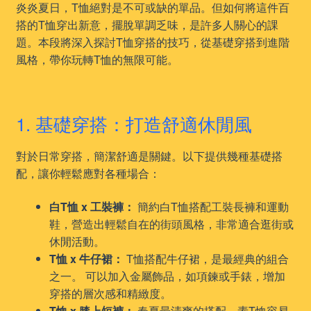
炎炎夏日，T恤絕對是不可或缺的單品。但如何將這件百
搭的T恤穿出新意，擺脫單調乏味，是許多人關心的課
題。本段將深入探討T恤穿搭的技巧，從基礎穿搭到進階
風格，帶你玩轉T恤的無限可能。
1. 基礎穿搭：打造舒適休閒風
對於日常穿搭，簡潔舒適是關鍵。以下提供幾種基礎搭
配，讓你輕鬆應對各種場合：
白T恤 x 工裝褲：
簡約白T恤搭配工裝長褲和運動
鞋，營造出輕鬆自在的街頭風格，非常適合逛街或
休閒活動。
T恤 x 牛仔裙：
T恤搭配牛仔裙，是最經典的組合
之一。 可以加入金屬飾品，如項鍊或手錶，增加
穿搭的層次感和精緻度。
T恤 x 膝上短褲：
春夏最清爽的搭配，素T恤容易