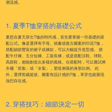
潮流感。
1. 夏季T恤穿搭的基礎公式
要想在夏天穿出T恤的時尚感，首先要掌握一些基礎的搭
配公式。像是選擇有字母、插畫或復古圖案的印花T恤，
搭配細節豐富的裙子或褲款，可以大幅提升造型感。 搭
配牛仔褲、五分短褲、工裝長褲，或是搭配涼鞋、球鞋、
高跟鞋，都能創造出多樣的風格。在搭配時，可以嘗試將
衣襬「前紮」或「全紮」，塑造俐落的身形比例。 此
外，選擇剪裁挺拔、圖案有設計感的T恤，單穿也能展現
強烈存在感。
2. 穿搭技巧：細節決定一切