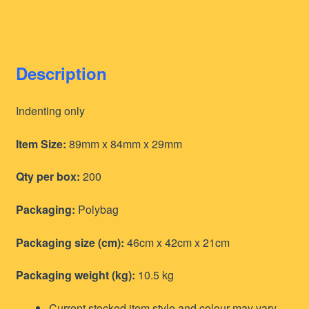
Description
Indenting only
Item Size:
89mm x 84mm x 29mm
Qty per box:
200
Packaging:
Polybag
Packaging size (cm):
46cm x 42cm x 21cm
Packaging weight (kg):
10.5 kg
Current stocked item style and colour may vary